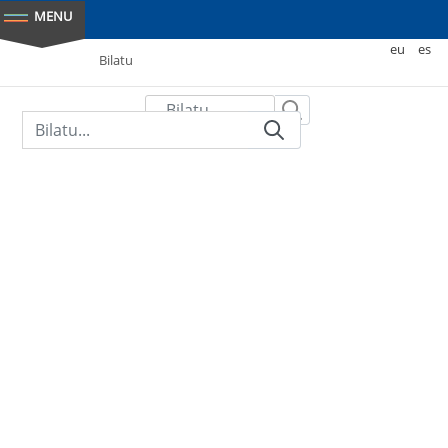
Sartu
eu
es
Bilatu